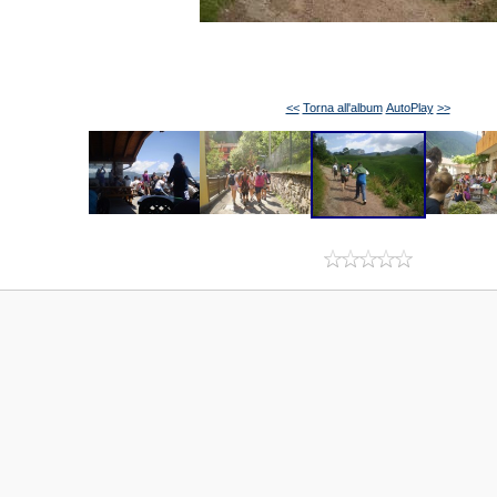
<<
Torna all'album
AutoPlay
>>