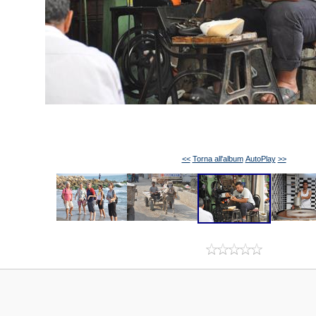
<<
Torna all'album
AutoPlay
>>